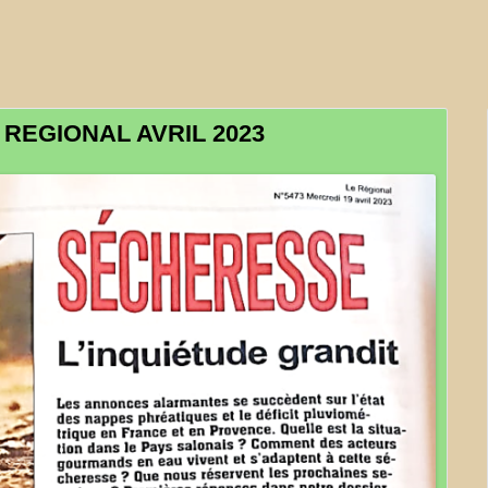
LES OEUFS BIO DE CELINE
LE RUCHER DE LA CABRE
SEVE DE BOULEAU -BL.BIO
 REGIONAL AVRIL 2023
THIERRY BOUREILLE-
CHAMPIGNONS
TRANSPARENCE COSMETIQUE
LA MIETTE – FROMAGES DE
CHÈVRES