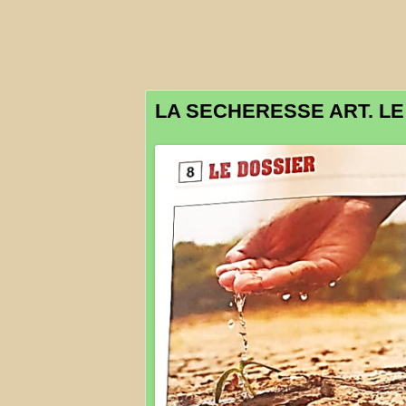
PAIN -C
VIANDES EARL L2R –C
LA SECHERESSE ART. LE