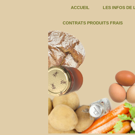
ACCUEIL
LES INFOS DE 
EXEMPLES D
CONTRATS PRODUITS FRAIS
CHAMPIGNONS T.BOUREILLE -C
FROMAGE DE CHEVRE – C
AMAP
FRUITS TERRE DES ALPILLES -C
JUS DE GRENADE ET HUILE
DE
D’OLIVE -C
KIWIS FARINES HUILES POIS
LA
CHICHE…. -C
LEGUMES – CONTRATS
CRAU
OEUFS – EARL BIODELICE -C