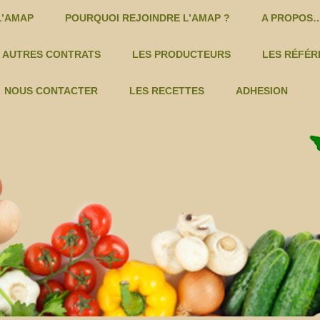
Skip to content
L’AMAP
POURQUOI REJOINDRE L’AMAP ?
A PROPOS…
E PANIERS
AUTRES CONTRATS
LES PRODUCTEURS
LES RÉFÉR
CHATAIGNES – CYRIL REYAUD -C
DOMAINE ROUSTAN – VINS
NOUS CONTACTER
LES RECETTES
ADHESION
COSMETIQUES -C
LES DEUX RIVES – VIANDES
MIEL ET PRODUITS DE LA
FERME GOZZERINO – LÉGUMES
LE
RUCHE -C
LA FERME DU VALLON – KIWIS…
LES 
NOIX ET PRODUITS DÉRIVÉS -C
FRUITS TERRE DES ALPILLES
SÈVE DE BOULEAU -C
GAEC DU PRIEURÉ – VALDINOIX
TISANES -C
MAS DE GOURGONNIER – VINS
VINS – MAS GOURGONNIER -C
MATHIEU FILLACIER – PAIN
VINS – DOMAINE ROUSTAN -C