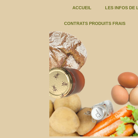
ACCUEIL
LES INFOS DE 
EXEMPLES D
CONTRATS PRODUITS FRAIS
CHAMPIGNONS T.BOUREILLE -C
FROMAGE DE CHEVRE – C
AMAP
FRUITS TERRE DES ALPILLES -C
JUS DE GRENADE ET HUILE
DE
D’OLIVE -C
KIWIS FARINES HUILES POIS
LA
CHICHE…. -C
LEGUMES – CONTRATS
CRAU
OEUFS – EARL BIODELICE -C