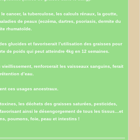
, le cancer, la tuberculose, les calculs rénaux, la goutte,
 maladies de peaux (eczéma, dartres, psoriasis, dermite du
rite rhumatoïde.
 des glucides et favoriserait l’utilisation des graisses pour
erte de poids qui peut atteindre 4kg en 12 semaines.
u vieillissement, renforcerait les vaisseaux sanguins, ferait
 rétention d’eau.
ent ces usages ancestraux.
s toxines, les déchets des graisses saturées, pesticides,
…favorisant ainsi le désengorgement de tous les tissus…et
ns, poumons, foie, peau et intestins !