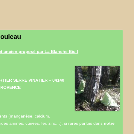
LES OEUFS BIO DE CELINE
LE RUCHER DE LA CABRE
SEVE DE BOULEAU -BL.BIO
bouleau
THIERRY BOUREILLE-
CHAMPIGNONS
et ancien proposé par La Blanche Bio !
TRANSPARENCE COSMETIQUE
LA MIETTE – FROMAGES DE
CHÈVRES
TIER SERRE VINATIER – 04140
 PROVENCE
éments (manganèse, calcium,
des aminés, cuivres, fer, zinc…), si rares parfois dans
notre