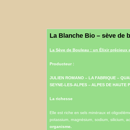
PAIN -C
VIANDES EARL L2R –C
La Blanche Bio – sève de 
La Sève de Bouleau : un Élixir précieux 
Producteur :
JULIEN ROMANO – LA FABRIQUE – QUAR
SEYNE-LES-ALPES – ALPES DE HAUTE
La richesse
Elle est riche en sels minéraux et oligoél
potassium, magnésium, sodium, silicium, aci
organisme.