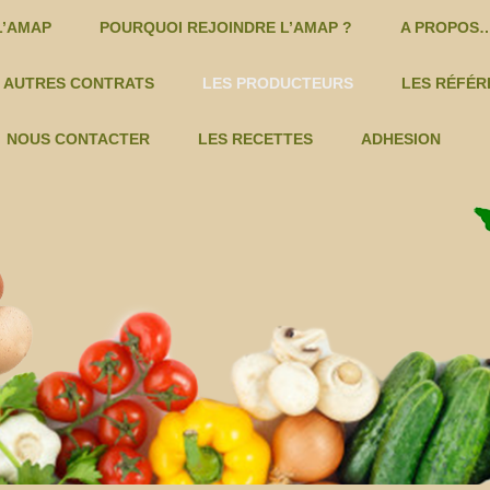
Skip to content
L’AMAP
POURQUOI REJOINDRE L’AMAP ?
A PROPOS…
E PANIERS
AUTRES CONTRATS
LES PRODUCTEURS
LES RÉFÉR
CHATAIGNES – CYRIL REYAUD -C
DOMAINE ROUSTAN – VINS
NOUS CONTACTER
LES RECETTES
ADHESION
COSMETIQUES -C
LES DEUX RIVES – VIANDES
MIEL ET PRODUITS DE LA
FERME GOZZERINO – LÉGUMES
LE
RUCHE -C
LA FERME DU VALLON – KIWIS…
LES 
NOIX ET PRODUITS DÉRIVÉS -C
FRUITS TERRE DES ALPILLES
SÈVE DE BOULEAU -C
GAEC DU PRIEURÉ – VALDINOIX
TISANES -C
MAS DE GOURGONNIER – VINS
VINS – MAS GOURGONNIER -C
MATHIEU FILLACIER – PAIN
VINS – DOMAINE ROUSTAN -C