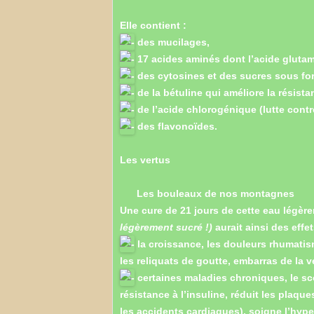
Elle contient :
des mucilages,
17 acides aminés dont l’acide glutamin
des cytosines et des sucres sous for
de la bétuline qui améliore la résista
de l’acide chlorogénique (lutte contre
des flavonoïdes.
Les vertus
Les bouleaux de nos montagnes
Une cure de 21 jours de cette eau légèr
légèrement sucré !)
aurait ainsi des effet
la croissance, les douleurs rhumatism
les reliquats de goutte, embarras de la v
certaines maladies chroniques, le sc
résistance à l’insuline, réduit les plaque
les accidents cardiaques), soigne l’hype