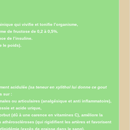
ique qui vivifie et tonifie l’organisme,
me de fructose de 0,2 à 0,5%.
nce de l’insuline.
 le poids).
ement acidulée
(sa teneur en xylithol lui donne ce gout
s sur :
ales ou articulaires (analgésique et anti inflammatoire),
essie et acide urique,
orbut (dû à une carence en vitamines C), améliore la
s athéroscléroses (qui rigidifient les artères et favorisent
rlipidémie (excès de graisse dans le sang).