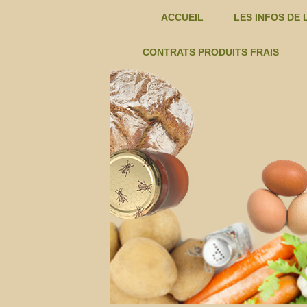
ACCUEIL
LES INFOS DE 
EXEMPLES D
CONTRATS PRODUITS FRAIS
CHAMPIGNONS T.BOUREILLE -C
FROMAGE DE CHEVRE – C
AMAP
FRUITS TERRE DES ALPILLES -C
JUS DE GRENADE ET HUILE
DE
D’OLIVE -C
KIWIS FARINES HUILES POIS
LA
CHICHE…. -C
LEGUMES – CONTRATS
CRAU
OEUFS – EARL BIODELICE -C