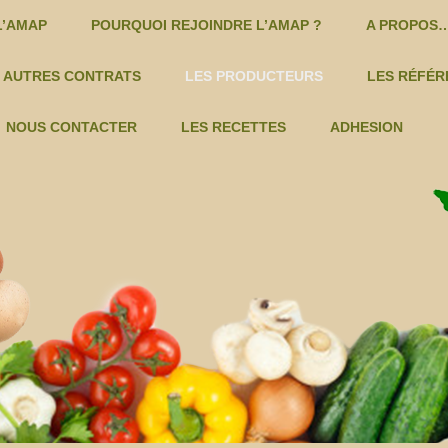
Skip to content
L’AMAP
POURQUOI REJOINDRE L’AMAP ?
A PROPOS…
E PANIERS
AUTRES CONTRATS
LES PRODUCTEURS
LES RÉFÉR
CHATAIGNES – CYRIL REYAUD -C
DOMAINE ROUSTAN – VINS
NOUS CONTACTER
LES RECETTES
ADHESION
COSMETIQUES -C
LES DEUX RIVES – VIANDES
MIEL ET PRODUITS DE LA
FERME GOZZERINO – LÉGUMES
LE
RUCHE -C
LA FERME DU VALLON – KIWIS…
LES 
NOIX ET PRODUITS DÉRIVÉS -C
FRUITS TERRE DES ALPILLES
SÈVE DE BOULEAU -C
GAEC DU PRIEURÉ – VALDINOIX
TISANES -C
MAS DE GOURGONNIER – VINS
VINS – MAS GOURGONNIER -C
MATHIEU FILLACIER – PAIN
VINS – DOMAINE ROUSTAN -C