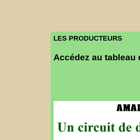
PAIN -C
VIANDES EARL L2R –C
LES PRODUCTEURS
Accédez au tableau 