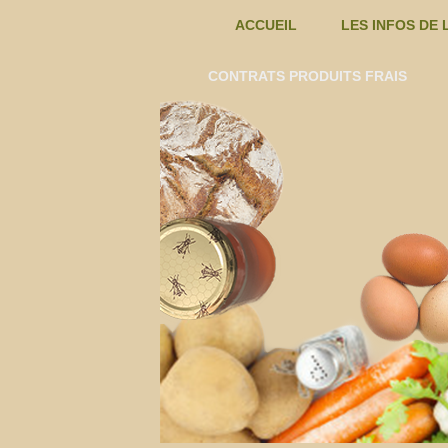
ACCUEIL
LES INFOS DE 
EXEMPLES D
CONTRATS PRODUITS FRAIS
CHAMPIGNONS T.BOUREILLE -C
FROMAGE DE CHEVRE – C
AMAP
FRUITS TERRE DES ALPILLES -C
JUS DE GRENADE ET HUILE
DE
D’OLIVE -C
KIWIS FARINES HUILES POIS
LA
CHICHE…. -C
LEGUMES – CONTRATS
CRAU
OEUFS – EARL BIODELICE -C