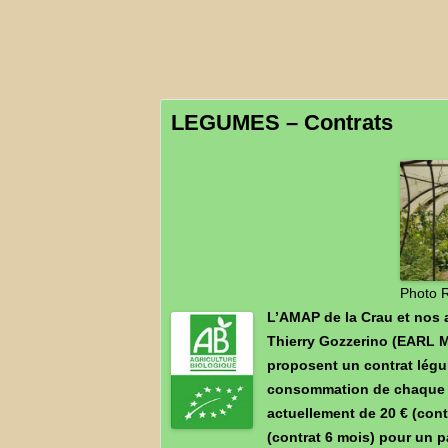
PAIN -C
VIANDES EARL L2R –C
LEGUMES – Contrats
Photo R
L’AMAP de la Crau et nos a
Thierry Gozzerino (EARL 
proposent un contrat légu
consommation de chaque fo
actuellement de 20 € (cont
(contrat 6 mois) pour un p