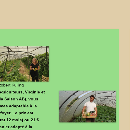
LES OEUFS BIO DE CELINE
LE RUCHER DE LA CABRE
SEVE DE BOULEAU -BL.BIO
THIERRY BOUREILLE-
CHAMPIGNONS
TRANSPARENCE COSMETIQUE
LA MIETTE – FROMAGES DE
CHÈVRES
obert Kulling
griculteurs, Virginie et
Ma Saison AB), vous
mes adaptable à la
yer. Le prix est
rat 12 mois) ou 21 €
anier adapté à la