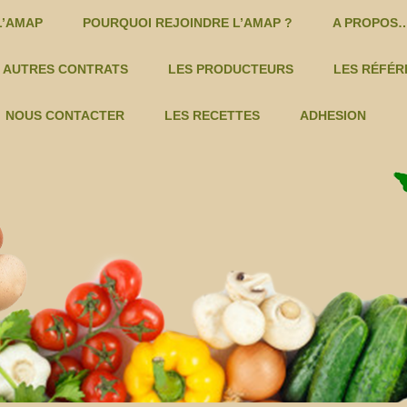
Skip to content
L’AMAP
POURQUOI REJOINDRE L’AMAP ?
A PROPOS…
E PANIERS
AUTRES CONTRATS
LES PRODUCTEURS
LES RÉFÉR
CHATAIGNES – CYRIL REYAUD -C
DOMAINE ROUSTAN – VINS
NOUS CONTACTER
LES RECETTES
ADHESION
COSMETIQUES -C
LES DEUX RIVES – VIANDES
MIEL ET PRODUITS DE LA
FERME GOZZERINO – LÉGUMES
LE
RUCHE -C
LA FERME DU VALLON – KIWIS…
LES 
NOIX ET PRODUITS DÉRIVÉS -C
FRUITS TERRE DES ALPILLES
SÈVE DE BOULEAU -C
GAEC DU PRIEURÉ – VALDINOIX
TISANES -C
MAS DE GOURGONNIER – VINS
VINS – MAS GOURGONNIER -C
MATHIEU FILLACIER – PAIN
VINS – DOMAINE ROUSTAN -C