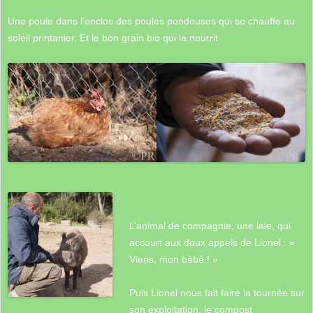
Une poule dans l’enclos des poules pondeuses qui se chauffe au
soleil printanier. Et le bon grain bio qui la nourrit
L’animal de compagnie, une laie, qui
accourt aux doux appels de Lionel : «
Viens, mon bébé ! »
Puis Lionel nous fait faire la tournée sur
son exploitation, le compost