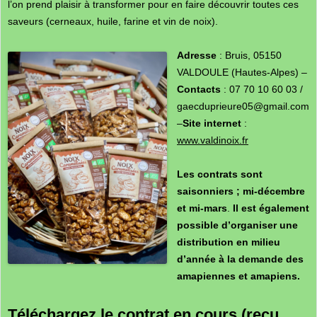
l’on prend plaisir à transformer pour en faire découvrir toutes ces
saveurs (cerneaux, huile, farine et vin de noix).
Adresse
: Bruis, 05150
VALDOULE (Hautes-Alpes) –
Contacts
: 07 70 10 60 03 /
gaecduprieure05@gmail.com
–
Site internet
:
www.valdinoix.fr
Les contrats sont
saisonniers ; mi-décembre
et mi-mars
.
Il est également
possible d’organiser une
distribution en milieu
d’année à la demande des
amapiennes et amapiens.
Téléchargez le contrat en cours (reçu